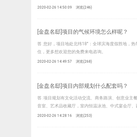
2020-02-26 14:50:09
浏览(
246
)
[金盘名邸]项目的气候环境怎么样呢？
答
:您好，项目地处北纬18°：全球滨海度假胜地，
住，更多想欢迎您的免费来电咨询。
2020-02-26 14:49:57
浏览(
268
)
[金盘名邸]项目内部规划什么配套吗？
答
:项目规划有文化活动交流、商务路演、创意业主
音室、艺术品收藏厅，室内恒温泳池、中式宴会厅、
2020-02-26 14:28:16
浏览(
253
)