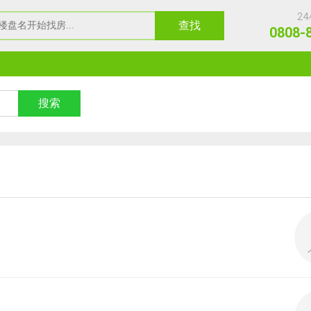
2
0808-