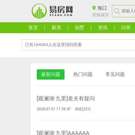
海口
切换城市
首页
新房
别墅
资讯
问答
最新问题
热门问题
常见问题
[观澜湖·九里]老夫有疑问
2020-07-21 11:39:47
浏览(
231
)
[观澜湖·九里]AAAAAA