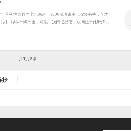
？
°全景落地窗直面七色海岸，3000册珍贵书籍弥漫书香，艺术
排列，绿林环绕周围，可以再次阅读品茗，或闲坐于此听涛枕
共
1
页
8
条
链接