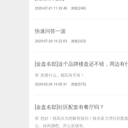
2020-07-21 11:33:45
浏览(
240
)
快速问答一波
2020-07-20 16:22:03
浏览(
323
)
[金盘名邸]这个品牌楼盘还不错，周边有
答
:想要什么，都应有尽有！
2020-02-26 16:05:31
浏览(
575
)
[金盘名邸]社区配套有餐厅吗？
答
:您好！很高兴为您解答疑问！陵水富力湾社区配
心、休闲酒吧、开心农场等。