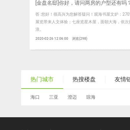
[金盘名邸]你好，请问两房的户型还有吗
答
:您好！很高兴为您解答疑问！观海书屋文炉：270
展览带来人文体验；七座览星木屋，面朝大海，依次
浪。
2020-02-26 12:06:00
浏览(
298
)
热门城市
热搜楼盘
友情
海口
三亚
澄迈
琼海