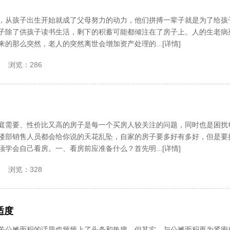
，从孩子出生开始就成了父母努力的动力，他们拼搏一辈子就是为了给孩
子除了供孩子读书生活，剩下的积蓄可能都倾注在了房子上。人的生老病
的那么突然，老人的突然离世会增加资产处理的...[详情]
浏览：286
庭需要、性价比又高的房子是每一个买房人较关注的问题，同时也是困扰
楼部销售人员都会给你说的天花乱坠，自家的房子要多好有多好，但是要
学会自己看房。一、看房前应准备什么？首先明...[详情]
浏览：328
适度
关公摊面积的话题也频频上了头条和热搜，但其实，与公摊面积更为紧密