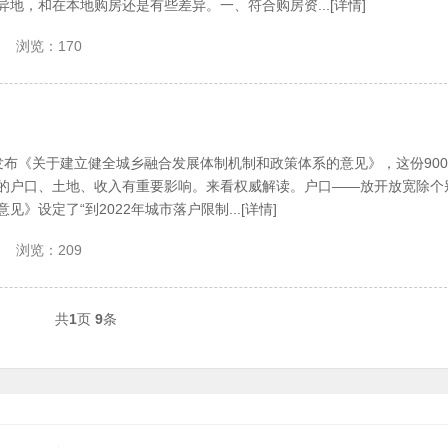
地，和在本地购房还是有些差异。一、符合购房资...[详情]
浏览：170
发布《关于建立健全城乡融合发展体制机制和政策体系的意见》，这份900
的户口、土地、收入有重要影响。来看权威解读。户口——放开放宽除个
》设定了“到2022年城市落户限制...[详情]
浏览：209
共
1
页
9
条