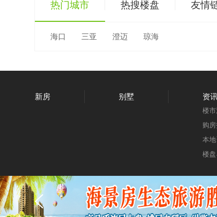
热门城市
热搜楼盘
友情
海口
三亚
澄迈
琼海
新房
别墅
资
楼市
购房
本地
楼盘
广告
广告
广告
广告
关于我们
公司简介
地图找房
联系方式
使
服务热线：0808-88888888 QQ:287735759