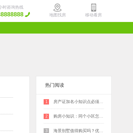
4小时咨询热线
88888888
地图找房
移动看房
热门阅读
房产证加名小知识点必须了解清楚
1
购房小知识：同个小区怎么选楼房？
2
海景别墅值得购买吗？优缺点大梳理
3