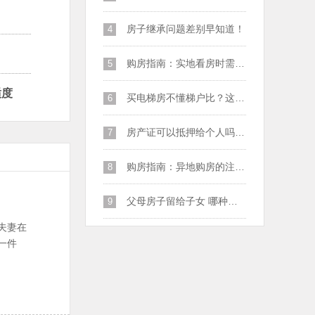
房子继承问题差别早知道！
4
购房指南：实地看房时需要注意哪些问题
5
适度
买电梯房不懂梯户比？这关系到您居住的舒适度
6
房产证可以抵押给个人吗？有哪些注意事项？
7
购房指南：异地购房的注意事项
8
父母房子留给子女 哪种方式更省钱？
9
夫妻在
一件