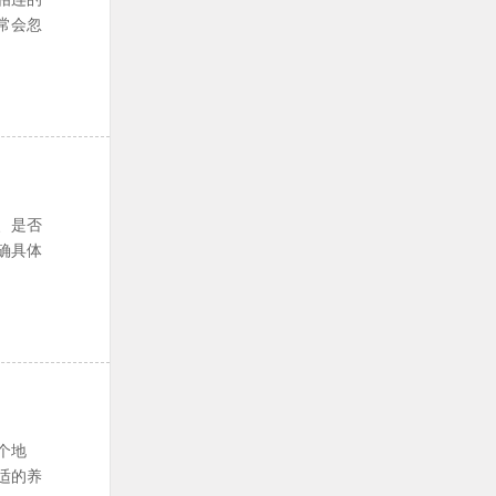
常会忽
、是否
确具体
个地
适的养