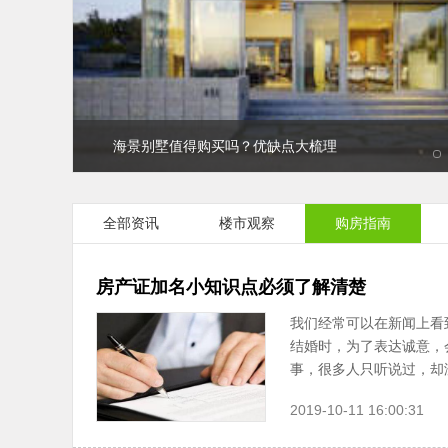
海景别墅值得购买吗？优缺点大梳理
1
房产证加名小知识点必须了解清楚
购房小知识：同个小区怎么选楼房？
房子继承问题差别早知道！
全部资讯
楼市观察
购房指南
房产证加名小知识点必须了解清楚
我们经常可以在新闻上看
结婚时，为了表达诚意，
事，很多人只听说过，却没
2019-10-11 16:00:31