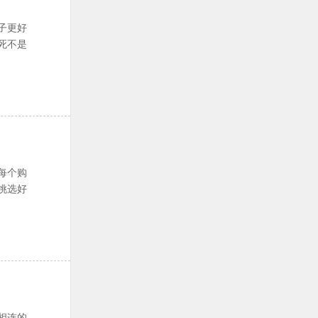
子更好
死不是
每个购
挑选好
相连的