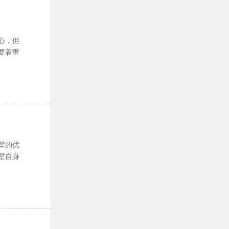
心，但
要着重
墅的优
墅自身