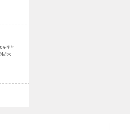
0多字的
别超大