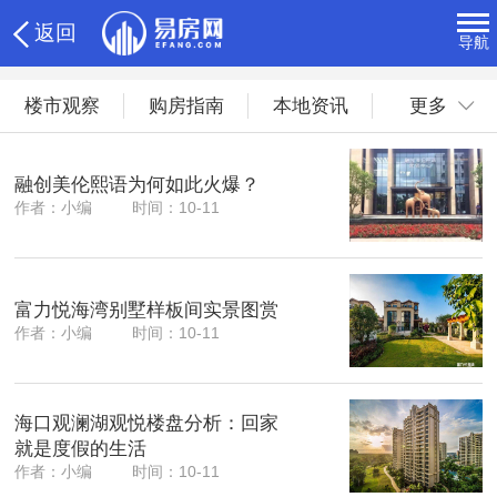
返回
导航
楼市观察
购房指南
本地资讯
更多
融创美伦熙语为何如此火爆？
作者：小编
时间：10-11
富力悦海湾别墅样板间实景图赏
作者：小编
时间：10-11
海口观澜湖观悦楼盘分析：回家
就是度假的生活
作者：小编
时间：10-11