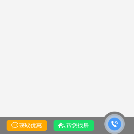
获取优惠
帮您找房