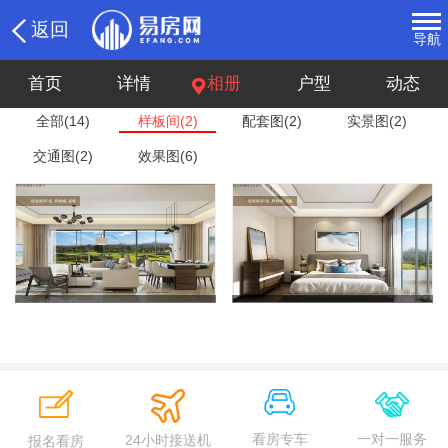
返回
导航
首页
详情
相册
户型
动态
全部(14)
样板间(2)
配套图(2)
实景图(2)
交通图(2)
效果图(6)
看房专车
一对一服务
24小时接送机
报名看房