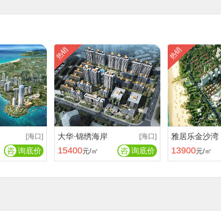
热销
热销
[海口]
大华·锦绣海岸
[海口]
雅居乐金沙湾
15400
13900
咨
询底价
咨
询底价
元/㎡
元/㎡