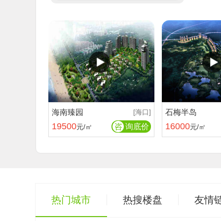
海南臻园
[海口]
石梅半岛
19500
16000
咨
询底价
元/㎡
元/㎡
热门城市
热搜楼盘
友情