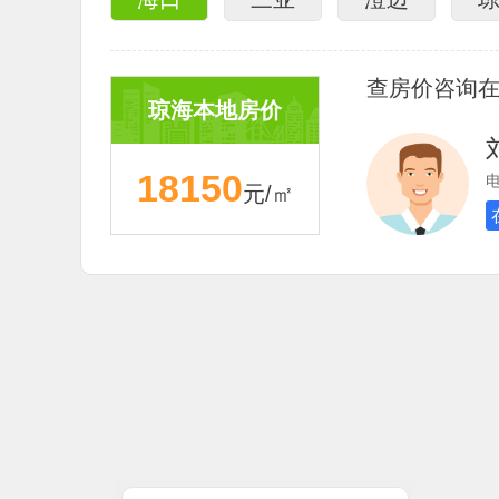
查房价咨询
海口本地房价
三亚本地房价
澄迈本地房价
琼海本地房价
17456
21750
12500
18150
电
元/㎡
元/㎡
元/㎡
元/㎡