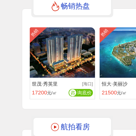
畅销热盘
热销
热销
世茂·秀英里
[海口]
恒大·美丽沙
17200
21500
咨
询底价
元/㎡
元/㎡
航拍看房