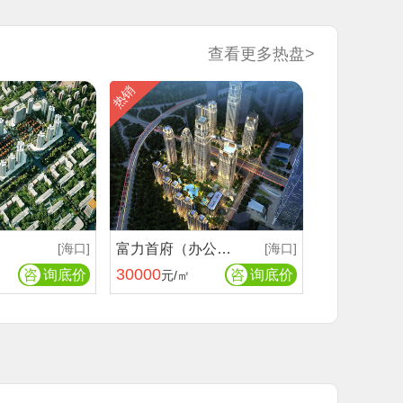
查看更多热盘>
热销
[海口]
富力首府（办公楼）
[海口]
30000
咨
询底价
咨
询底价
元/㎡