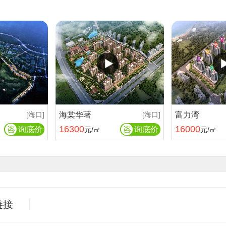
[海口]
海棠华著
[海口]
富力湾
16300
16000
咨
询底价
咨
询底价
元/㎡
元/㎡
链接