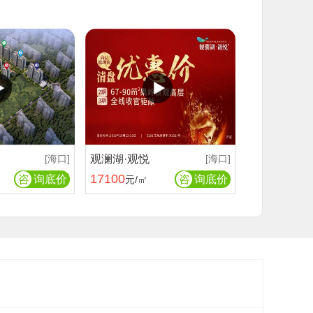
[海口]
观澜湖·观悦
[海口]
17100
咨
询底价
咨
询底价
元/㎡