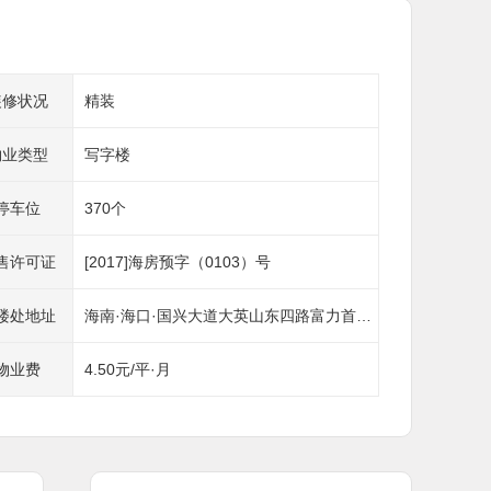
装修状况
精装
物业类型
写字楼
停车位
370个
售许可证
[2017]海房预字（0103）号
楼处地址
海南·海口·国兴大道大英山东四路富力首府城市会客厅
物业费
4.50元/平·月