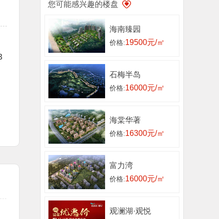
您可能感兴趣的楼盘
海南臻园
19500元/㎡
价格:
3
石梅半岛
16000元/㎡
价格:
。
海棠华著
16300元/㎡
价格:
富力湾
16000元/㎡
价格:
观澜湖·观悦