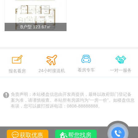
B户型 123.67㎡
看房专车
一对一服务
24小时接送机
报名看房
免责声明：本站楼盘信息由开发商提供，最终以政府部门登记备
案为准，请谨慎核查。本站所有房源均为“一房一价”。如楼盘信息
有误，您可以拨打投诉电话：0808-88888888。
获取优惠
帮您找房