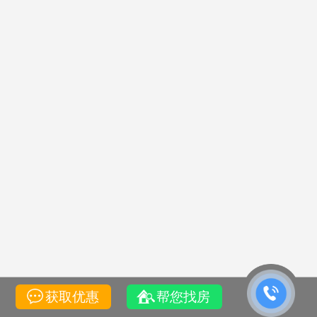
获取优惠
帮您找房