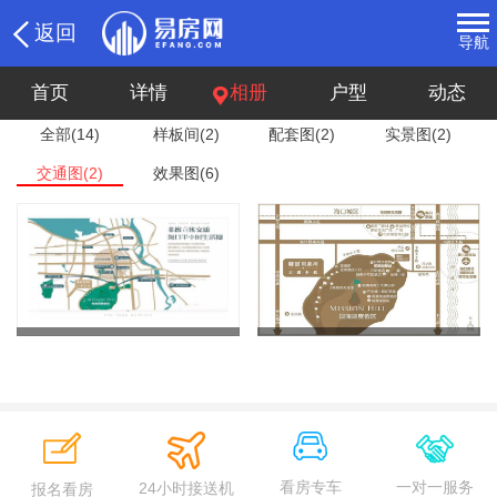
返回
导航
首页
详情
相册
户型
动态
全部(14)
样板间(2)
配套图(2)
实景图(2)
交通图(2)
效果图(6)
看房专车
一对一服务
24小时接送机
报名看房